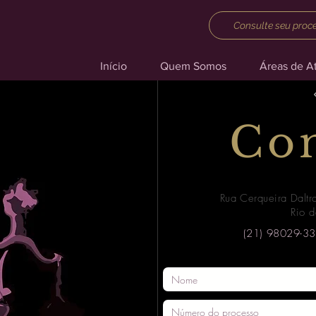
Consulte seu proc
Início
Quem Somos
Áreas de A
Con
Rua Cerqueira Daltr
Rio d
(21) 98029-33