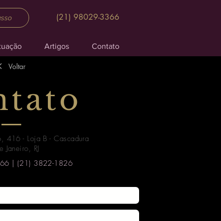
(21) 98029-3366
esso
tuação
Artigos
Contato
Voltar
tato
o, 416 - Loja B - Cascadura
e Janeiro, RJ
66 | (21) 3822-1826