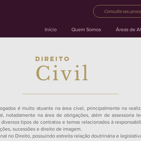
Consulte seu proc
Início
Quem Somos
Áreas de A
Direito
Civil
vogados
é muito atuante na área cível, principalmente na reali
al, notadamente na área de obrigações, além de assessoria l
diversos tipos de contratos e temas relacionados à responsabilid
ções, sucessões e direito de imagem.
ional no Direito, possuindo estreita relação doutrinária e legislat