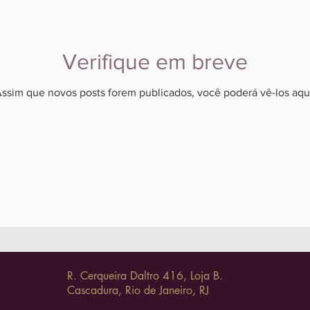
Verifique em breve
ssim que novos posts forem publicados, você poderá vê-los aqu
R. Cerqueira Daltro 416, Loja B.
Cascadura, Rio de Janeiro, RJ