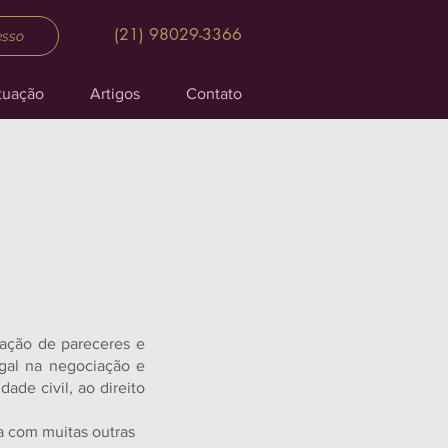
(21) 98029-3366
esso
tuação
Artigos
Contato
zação de pareceres e
egal na negociação e
ade civil, ao direito
iva com muitas outras