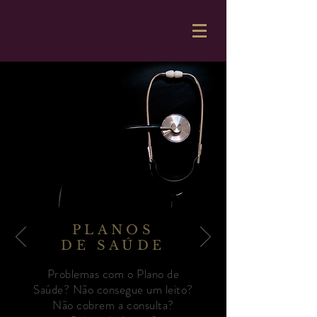
PLANOS
DE SAÚDE
Problemas com o Plano de
Saúde? Não consegue um leito?
Não cobrem a consulta?