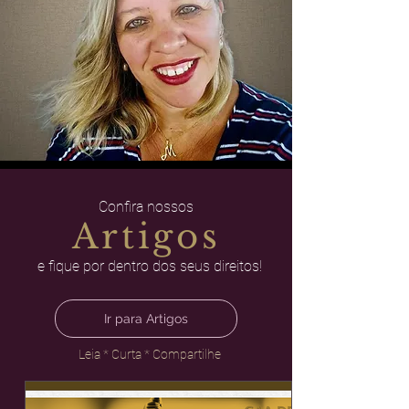
Confira nossos
Artigos
e fique por dentro dos seus direitos!
Ir para Artigos
Leia * Curta * Compartilhe